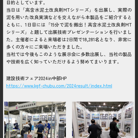
目的としています。
お問い合わせはこちら
当日は「高含水泥土改良剤MTシリーズ」を出展し、実際の
泥を用いた改良実演などを交えながら本製品をご紹介すると
ともに、1日目には「15分で泥を搬出！高含水泥土改良剤MT
電話をかける
phone_enabled
シリーズ」と題して出展技術プレゼンテーションを行いまし
た。主催者によると来場者は2日間で18,281名となり、非常に
多くの方々にご来場いただきました。
当社では今後もこのような展示会に多数出展し、当社の製品
や技術を広く知っていただけるよう努めてまいります。
建設技術フェア2024in中部HP
https://www.kgf-chubu.com/2024result/index.html