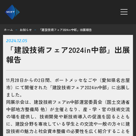
ホーム
お知らせ
「建設技術フェア2024in中部」出展報告
remove
remove
ホーム
2024.12.05
「建設技術フェア2024in中部」出展
MTシリーズ
報告
ボンテラン工法
11月28日からの2日間、ポートメッセなごや（愛知県名古屋
企業情報
市）にて開催された「建設技術フェア2024in中部」に出展し
ました。
求人情報
同展示会は、建設技術フェアin中部運営委員会（国土交通省
中部地方整備局 他）が主催となり、産・学・官の技術交流
の場を提供し、技術開発や新技術導入の促進を図るととも
お知らせ
に、建設分野を専攻している学生との交流や一般の方々に建
設技術の魅力と社会資本整備の必要性を広く紹介することを