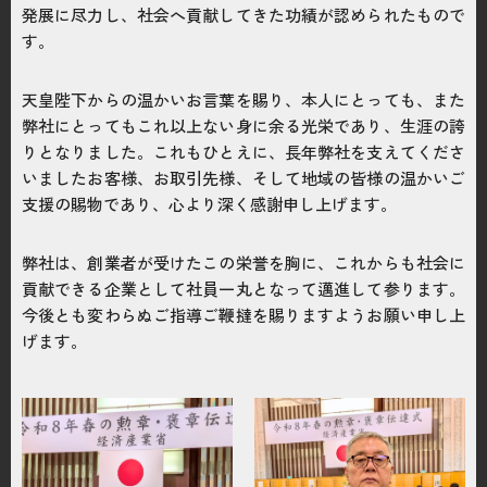
発展に尽力し、社会へ貢献してきた功績が認められたもので
お問い合わせはこちら
す。
電話をかける
phone_enabled
天皇陛下からの温かいお言葉を賜り、本人にとっても、また
弊社にとってもこれ以上ない身に余る光栄であり、生涯の誇
りとなりました。これもひとえに、長年弊社を支えてくださ
いましたお客様、お取引先様、そして地域の皆様の温かいご
支援の賜物であり、心より深く感謝申し上げます。
弊社は、創業者が受けたこの栄誉を胸に、これからも社会に
貢献できる企業として社員一丸となって邁進して参ります。
今後とも変わらぬご指導ご鞭撻を賜りますようお願い申し上
げます。