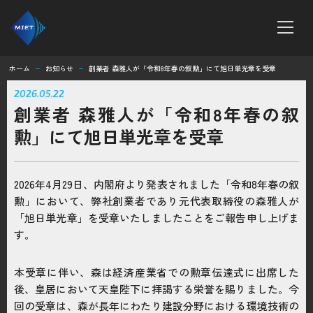
ホーム
お知らせ
創業者 森雅人が「令和8年春の叙勲」にて旭日単光章を受章
remove
remove
ホーム
2026.05.22
創業者 森雅人が「令和8年春の叙
MTシリーズ
勲」にて旭日単光章を受章
ボンテラン工法
2026年4月29日、内閣府より発表されました「令和8年春の叙
企業情報
勲」において、弊社創業者であり元代表取締役の森雅人が
「旭日単光章」を受章いたしましたことをご報告申し上げま
求人情報
す。
お知らせ
本受章に伴い、森は経済産業省での勲章伝達式に出席した
後、皇居において天皇陛下に拝謁する栄誉を賜りました。今
回の受章は、森が長年にわたり建設分野における環境技術の