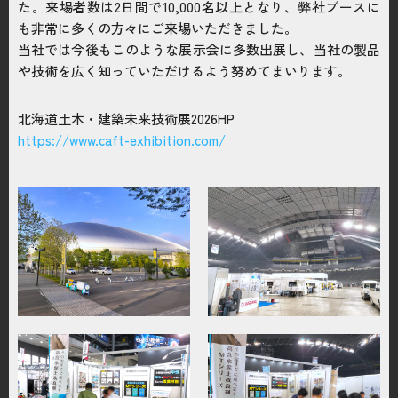
た。来場者数は2日間で10,000名以上となり、弊社ブースに
お問い合わせはこちら
も非常に多くの方々にご来場いただきました。
当社では今後もこのような展示会に多数出展し、当社の製品
や技術を広く知っていただけるよう努めてまいります。
電話をかける
phone_enabled
北海道土木・建築未来技術展2026HP
https://www.caft-exhibition.com/