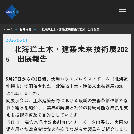
ホーム
お知らせ
「北海道土木・建築未来技術展2026」出展報告
remove
remove
ホーム
2026.06.01
「北海道土木・建築未来技術展202
MTシリーズ
6」出展報告
ボンテラン工法
5月27日からの2日間、大和ハウスプレミストドーム（北海道
企業情報
札幌市）で開催された「北海道土木・建築未来技術展2026」
に出展しました。
求人情報
同展示会は、土木建築分野における最新の技術革新や新たな
取り組みを紹介し、業界の発展と社会の持続可能な成長を支
える技術の普及を目的としています。
お知らせ
当日は「高含水泥土改良剤MTシリーズ」を出展し、実際の
泥を用いた改良実演などを交えながら本製品をご紹介しまし