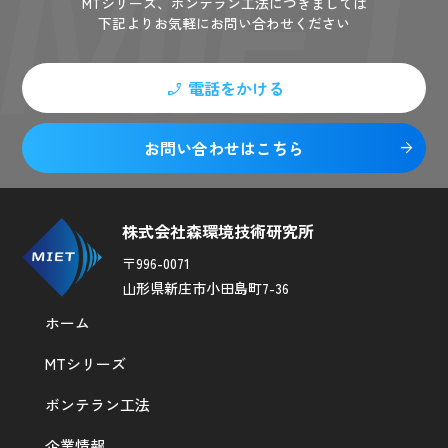
MTシリーズ、ボンテラン工法につきましては
下記よりお気軽にお問い合わせください
電話をかける
phone_enabled
お問い合わせはこちら
arrow_forward
株式会社森環境技術研究所
〒996-0071
山形県新庄市小田島町7-36
ホーム
MTシリーズ
ボンテラン工法
企業情報