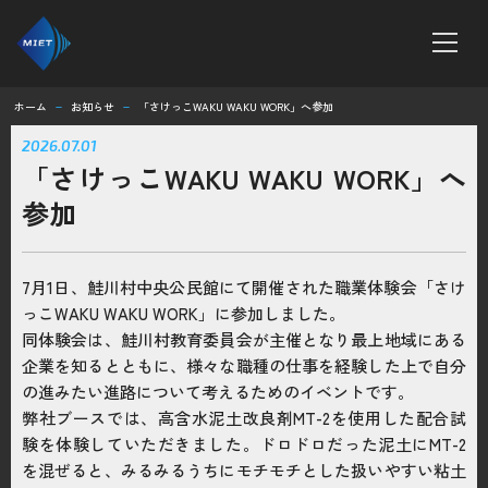
ホーム
お知らせ
「さけっこWAKU WAKU WORK」へ参加
remove
remove
ホーム
2026.07.01
「さけっこWAKU WAKU WORK」へ
MTシリーズ
参加
ボンテラン工法
7月1日、鮭川村中央公民館にて開催された職業体験会「さけ
企業情報
っこWAKU WAKU WORK」に参加しました。
同体験会は、鮭川村教育委員会が主催となり最上地域にある
求人情報
企業を知るとともに、様々な職種の仕事を経験した上で自分
の進みたい進路について考えるためのイベントです。
弊社ブースでは、高含水泥土改良剤MT-2を使用した配合試
お知らせ
験を体験していただきました。ドロドロだった泥土にMT-2
を混ぜると、みるみるうちにモチモチとした扱いやすい粘土