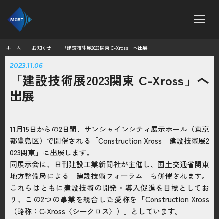
ホーム
お知らせ
「建設技術展2023関東 C-Xross」へ出展
remove
remove
ホーム
2023.11.06
「建設技術展2023関東 C-Xross」へ
MTシリーズ
出展
ボンテラン工法
11月15日からの2日間、サンシャインシティ展示ホール（東京
企業情報
都豊島区）で開催される「Construction Xross 建設技術展2
023関東」に出展します。
求人情報
同展示会は、日刊建設工業新聞社が主催し、国土交通省関東
地方整備局による「建設技術フォーラム」も併催されます。
これらはともに建設技術の開発・導入促進を目標としてお
お知らせ
り、この2つの事業を統合した愛称を「Construction Xross
（略称：C-Xross〈シークロス〉）」としています。