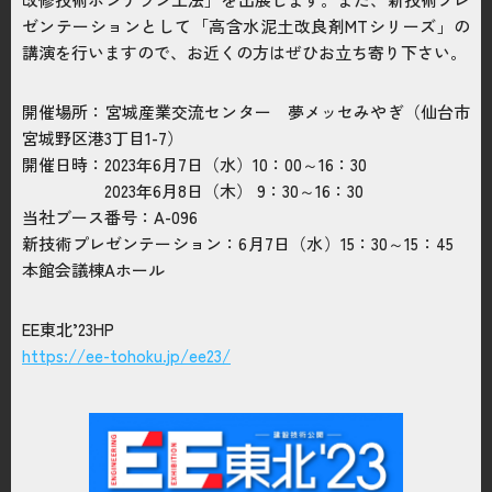
お問い合わせはこちら
ゼンテーションとして「高含水泥土改良剤MTシリーズ」の
講演を行いますので、お近くの方はぜひお立ち寄り下さい。
電話をかける
phone_enabled
開催場所：宮城産業交流センター 夢メッセみやぎ（仙台市
宮城野区港3丁目1-7）
開催日時：2023年6月7日（水）10：00～16：30
2023年6月8日（木） 9：30～16：30
当社ブース番号：A-096
新技術プレゼンテーション：6月7日（水）15：30～15：45
本館会議棟Aホール
EE東北’23HP
https://ee-tohoku.jp/ee23/