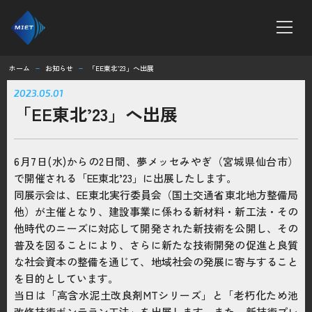
ホーム
お知らせ
「EE東北’23」へ出展
remove
remove
ホーム
2023.05.01
「EE東北’23」へ出展
MTシリーズ
ボンテラン工法
6月7日(水)からの2日間、夢メッセみやぎ（宮城県仙台市）
で開催される「EE東北’23」に出展したします。
同展示会は、EE東北実行委員会（国土交通省東北地方整備局
企業情報
他）が主催となり、建設事業に係わる新材料・新工法・その
求人情報
他時代のニーズに対応して開発された新技術を公開し、その
普及を図ることにより、さらに新たな技術開発の促進と良質
な社会資本の整備を通じて、地域社会の発展に寄与すること
お知らせ
を目的としています。
当日は「高含水泥土改良剤MTシリーズ」と「老朽化ため池
改修技術ボンテラン工法」を出展します。また、新技術プレ