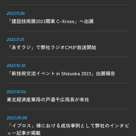
お問い合わせはこちら
2023.11.06
「建設技術展2023関東 C-Xross」へ出展
電話をかける
phone_enabled
2023.11.01
「あすラジ」で弊社ラジオCMが放送開始
2023.10.30
「新技術交流イベント in Shizuoka 2023」出展報告
2023.10.04
東北経済産業局の戸邉千広局長が来社
2023.09.08
「イプロス」様における成功事例として弊社のインタビ
ュー記事が掲載